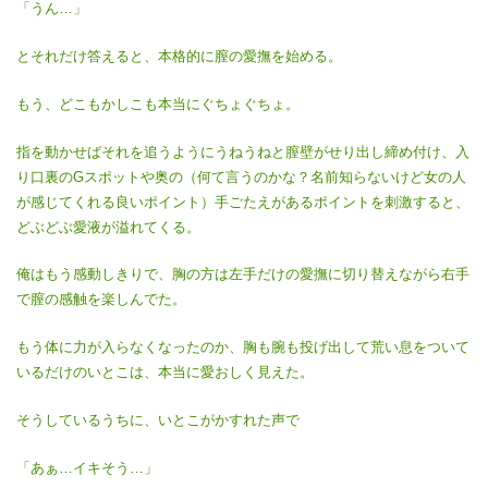
「うん…」
とそれだけ答えると、本格的に膣の愛撫を始める。
もう、どこもかしこも本当にぐちょぐちょ。
指を動かせばそれを追うようにうねうねと膣壁がせり出し締め付け、入
り口裏のGスポットや奥の（何て言うのかな？名前知らないけど女の人
が感じてくれる良いポイント）手ごたえがあるポイントを刺激すると、
どぶどぶ愛液が溢れてくる。
俺はもう感動しきりで、胸の方は左手だけの愛撫に切り替えながら右手
で膣の感触を楽しんでた。
もう体に力が入らなくなったのか、胸も腕も投げ出して荒い息をついて
いるだけのいとこは、本当に愛おしく見えた。
そうしているうちに、いとこがかすれた声で
「あぁ…イキそう…」