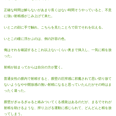
正確な時間は解らないがあまり長くはない時間そうやっていると、不意
に強い射精感がこみ上げて来た。
いとこの顔に手で触れ、こちらを見たことろで目でそれを伝える。
いとこの瞳に浮かぶのは、例の許容の色。
俺はそれを確認するとこれ以上ないくらい奥まで挿入し、一気に精を放
った。
射精が始まってからは自分の方が驚く。
普通女性の膣内で射精すると、膣壁の圧搾感に邪魔されて思い切り放て
ないようなやや開放感の無い射精になると思っていたんだがその時はま
ったく違った。
膣壁がぎゅるぎゅると絡みついてくる感覚はあるのだが、まるでそれが
射精を助けるような、搾り上げる運動に感じられて、どんどんと精を放
ってしまう。