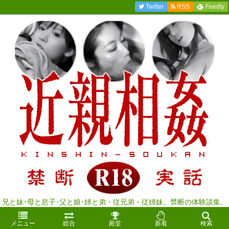
Twitter
RSS
Feedly
兄と妹･母と息子･父と娘･姉と弟・従兄弟・従姉妹。禁断の体験談集。
メニュー
総合
殿堂
新着
検索