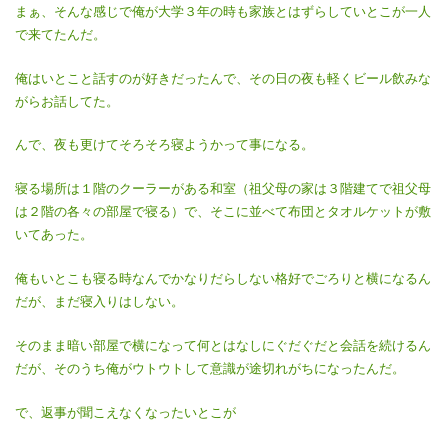
まぁ、そんな感じで俺が大学３年の時も家族とはずらしていとこが一人
で来てたんだ。
俺はいとこと話すのが好きだったんで、その日の夜も軽くビール飲みな
がらお話してた。
んで、夜も更けてそろそろ寝ようかって事になる。
寝る場所は１階のクーラーがある和室（祖父母の家は３階建てで祖父母
は２階の各々の部屋で寝る）で、そこに並べて布団とタオルケットが敷
いてあった。
俺もいとこも寝る時なんでかなりだらしない格好でごろりと横になるん
だが、まだ寝入りはしない。
そのまま暗い部屋で横になって何とはなしにぐだぐだと会話を続けるん
だが、そのうち俺がウトウトして意識が途切れがちになったんだ。
で、返事が聞こえなくなったいとこが