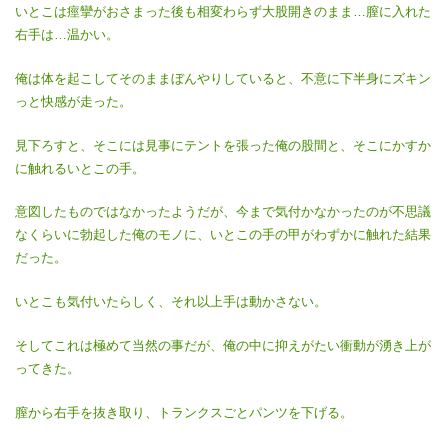
いとこは痙攣がおさまった後も相変わらず大股開きのまま…膣に入れた
右手は…温かい。
俺は体を起こしてそのままぼんやりしていると、不意に下半身にズキン
っと快感が走った。
見下ろすと、そこには見事にテントを張った俺の股間と、そこにかすか
に触れるいとこの手。
意図したものではなかったようだが、今まで気付かなかったのが不思議
なくらいに勃起した俺のモノに、いとこの手の甲がわずかに触れた結果
だった。
いとこも気付いたらしく、それ以上手は動かさない。
そしてこれは極めて当然の事だが、俺の中に抑えがたい衝動が湧き上が
ってきた。
膣から右手を抜き取り、トランクスごとパンツを下げる。