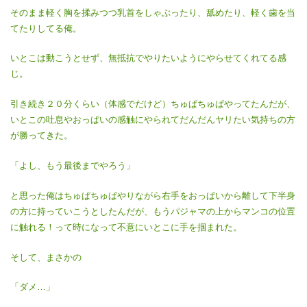
そのまま軽く胸を揉みつつ乳首をしゃぶったり、舐めたり、軽く歯を当
てたりしてる俺。
いとこは動こうとせず、無抵抗でやりたいようにやらせてくれてる感
じ。
引き続き２０分くらい（体感でだけど）ちゅぱちゅぱやってたんだが、
いとこの吐息やおっぱいの感触にやられてだんだんヤリたい気持ちの方
が勝ってきた。
「よし、もう最後までやろう」
と思った俺はちゅぱちゅぱやりながら右手をおっぱいから離して下半身
の方に持っていこうとしたんだが、もうパジャマの上からマンコの位置
に触れる！って時になって不意にいとこに手を掴まれた。
そして、まさかの
「ダメ…」