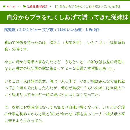
ホーム
>
近親相姦体験談
>
自分からブラをたくしあげて誘ってきた従姉妹
自分からブラをたくしあげて誘ってきた従姉妹
閲覧数：2,341 ビュー
文字数：7198
いいね数：
1
0件
初めて関係を持ったのは、俺２１（大学３年）、いとこ２１（福祉系勤
務）の時です。
小さい時から毎年の事なんだけど、うちといとこの家族はお盆の時期に
なると母方の祖父母の家に集まって２～３日過ごす習慣があった。
いとこは３人姉妹の長女、俺は一人っ子で、小さい頃はみんなで連れ立
ってよく遊んでたりしたんだが、俺らが高校生くらいの頃には当然のご
とく集まりはするけど一緒に遊ぶとかはしなくなってた。
で、次第にお盆時期になっても集まり自体が悪くなって、いとこが介護
の仕事を初めてからは親と休みが合わない事もあって一人で祖父母の家
に来るようになってた。