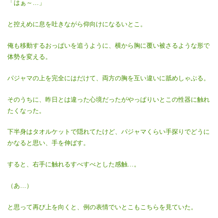
「はぁ～…」
と控えめに息を吐きながら仰向けになるいとこ。
俺も移動するおっぱいを追うように、横から胸に覆い被さるような形で
体勢を変える。
パジャマの上を完全にはだけて、両方の胸を互い違いに舐めしゃぶる。
そのうちに、昨日とは違った心境だったがやっぱりいとこの性器に触れ
たくなった。
下半身はタオルケットで隠れてたけど、パジャマくらい手探りでどうに
かなると思い、手を伸ばす。
すると、右手に触れるすべすべとした感触…。
（あ…）
と思って再び上を向くと、例の表情でいとこもこちらを見ていた。