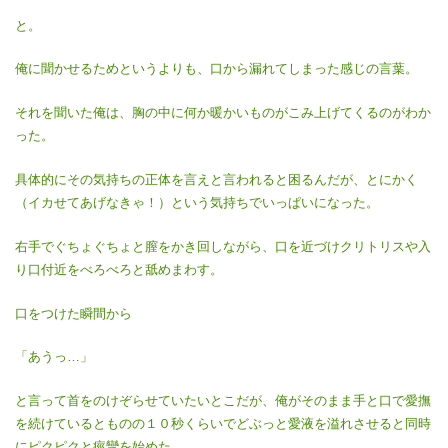
と。
俺に聞かせるためというよりも、口から漏れてしまった感じの言葉。
それを聞いた俺は、胸の中に何か暖かいものがこみ上げてくるのがわか
った。
具体的にその気持ちの正体を言えと言われると困るんだが、とにかく
（イカせてあげなきゃ！）という気持ちでいっぱいになった。
右手でぐちょぐちょと膣をかき回しながら、口を近づけクリトリスや入
り口付近をべろべろと舐めまわす。
口をつけた瞬間から
「あうっ…」
と言って首をのけぞらせていたいとこだが、俺がそのまま手と口で愛撫
を続けているとものの１０秒くらいでどぶっと愛液を溢れさせると同時
にピクピクと痙攣を始めた。