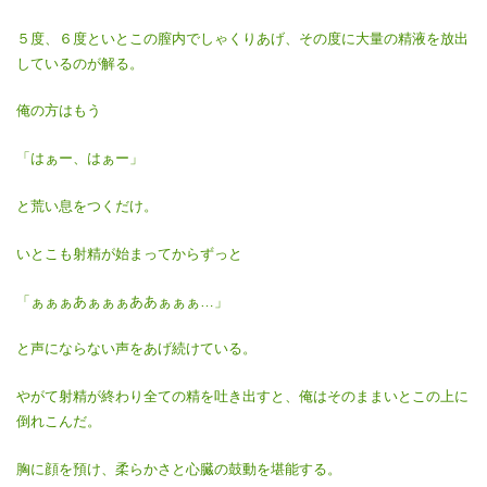
５度、６度といとこの膣内でしゃくりあげ、その度に大量の精液を放出
しているのが解る。
俺の方はもう
「はぁー、はぁー」
と荒い息をつくだけ。
いとこも射精が始まってからずっと
「ぁぁぁあぁぁぁああぁぁぁ…」
と声にならない声をあげ続けている。
やがて射精が終わり全ての精を吐き出すと、俺はそのままいとこの上に
倒れこんだ。
胸に顔を預け、柔らかさと心臓の鼓動を堪能する。