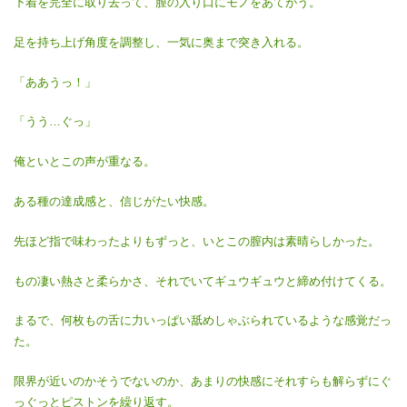
下着を完全に取り去って、膣の入り口にモノをあてがう。
足を持ち上げ角度を調整し、一気に奥まで突き入れる。
「ああうっ！」
「うう…ぐっ」
俺といとこの声が重なる。
ある種の達成感と、信じがたい快感。
先ほど指で味わったよりもずっと、いとこの膣内は素晴らしかった。
もの凄い熱さと柔らかさ、それでいてギュウギュウと締め付けてくる。
まるで、何枚もの舌に力いっぱい舐めしゃぶられているような感覚だっ
た。
限界が近いのかそうでないのか、あまりの快感にそれすらも解らずにぐ
っぐっとピストンを繰り返す。